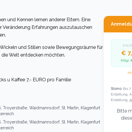
hen und Kennen lernen anderer Eltern. Eine
Anmeld
ller Veränderung Erfahrungen auszutauschen
en.
EINZ
 Wickeln und Stillen sowie Bewegungsräume für
€ 7
n die Welt entdecken möchten.
Mitgl.
Mi
cks u Kaffee 7,- EURO pro Familie
Storno:
Bis 7
Erstattung. 
Erstattung.
A
, Troyerstraße, Waidmannsdorf, St. Martin, Klagenfurt
Bitte m
erreich
diese
, Troyerstraße, Waidmannsdorf, St. Martin, Klagenfurt
erreich