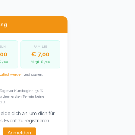
ung
ELN
FAMILIE
,00
€ 7,00
€ 7,00
Mitgl.
€ 7,00
tglied werden
und sparen.
 Tage vor Kursbeginn: 50 %
Ab dem ersten Termin keine
GB
.
elde dich an, um dich für
s Event zu registrieren.
Anmelden