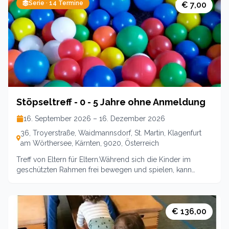
Serie ·
14
Termine
ganzheitlichen Überblick über die gesamte Stillzeit.
€ 7,00
Willkommen sind auch Väter. von 0900- 1100Leitung:
Kergi Leitgeb, Cynthia Gröchenig Unkostenbeitrag 5 EURO
pro Termin
Stöpseltreff - 0 - 5 Jahre ohne Anmeldung
16. September 2026 – 16. Dezember 2026
36, Troyerstraße, Waidmannsdorf, St. Martin, Klagenfurt
am Wörthersee, Kärnten, 9020, Österreich
Treff von Eltern für Eltern.Während sich die Kinder im
geschützten Rahmen frei bewegen und spielen, kann
sichüber verschiedene Themen ausgetauscht werden. Es
gibt Kaffee, Tee, Wasser, Kuchenund kleine Snacks für die
Kleinen. Individualität und neue Erfahrungen sind
unswichtig und gehört zu werden steht im Vordergrund.
€ 136,00
Kinder dürfen Kinder sein.Jede/r ist WillkommenMittwoch