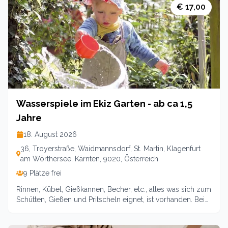
Besucher die schon die Welt entdecken möchten.Leitung:
€ 17,00
Carina Ehrlich Unkostenbeitrag inklusive Snacks u Kaffee 7,-
EURO pro Familie
Wasserspiele im Ekiz Garten - ab ca 1,5
Jahre
18. August 2026
36, Troyerstraße, Waidmannsdorf, St. Martin, Klagenfurt
am Wörthersee, Kärnten, 9020, Österreich
9 Plätze frei
Rinnen, Kübel, Gießkannen, Becher, etc., alles was sich zum
Schütten, Gießen und Pritscheln eignet, ist vorhanden. Bei
Regenwetter gibt es ein Ersatzprogramm!Wir freuen uns
auf euer Kommen!Veranstalter: Eltern-Kind-