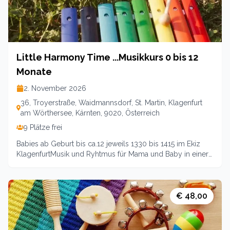
Donnerstags 6xOrt: Klagenfurt a. Ws., Eltern-Kind-Zentrum,
Troyerstraße 36Kosten: 84,-- (89,-- für Nichtmitglieder) für
6 Treffen inklusive VerpflegungAnmeldung: unter
www.ekiz-klagenfurt
Little Harmony Time ...Musikkurs 0 bis 12
Monate
2. November 2026
36, Troyerstraße, Waidmannsdorf, St. Martin, Klagenfurt
am Wörthersee, Kärnten, 9020, Österreich
9 Plätze frei
Babies ab Geburt bis ca.12 jeweils 1330 bis 1415 im Ekiz
KlagenfurtMusik und Ryhtmus für Mama und Baby in einer
gemeinsamen Stunde voller Klangmomente zu zweit.
Gerne dürfen auch Papas mitkommen. Singen, Summen,
Tanzen, und Wiegen wirken beruhigend auf das Kind und
zaubern wunderbare Herzmomente. Und keine Scheu:
€ 48,00
Jede*r kann singen:-)Kurs über 3 Einheiten
2.11./9.11./16.11.35 Euro für Mitlglieder / 39 für
NichtmitgliederLeitung: Guggenberger-Holl Corinna