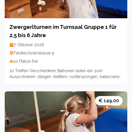
Zwergerlturnen im Turnsaal Gruppe 1 für
2,5 bis 6 Jahre
7. Oktober 2026
Feldkirchnerstrasse 9
10 Plätze frei
10 Treffen Verschiedene Stationen laden ein zum
Ausprobieren: steigen, klettern, runterspringen, balancieren,
laufen, schaukeln, … Wir erleben Freude am Spiel und Spaß
an der Bewegung. Beim Auf- und Abbau der Stationen wird
die Mithilfe der Eltern benötigt! 10Treffen. Leitung: Team
EkizPreiseKosten: 139(Mitglieder)/ 149
€ 149,00
(Nichtmitglieder)Familienpreis 175 (Mitglieder)und 185
(Nichtmitglieder) für Familien mit mehr Kindern🥰🥰