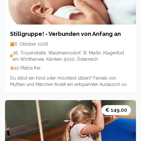
Stillgruppe! - Verbunden von Anfang an
6. Oktober 2026
36, Troyerstraße, Waidmannsdorf, St. Martin, Klagenfurt
am Wörthersee, Kärnten, 9020, Österreich
10 Plätze frei
Du stillst ein Kind oder möchtest stillen? Fernab von
Mythen und Märchen findet ein entspannter Austausch von
Erfahrungen und Informationen statt. Unterstützt wirst du
von frisch gebackenen oder schon erfahrenen Stillmüttern
und ausgebildeten Stillberaterinnen. Dies ermöglicht einen
ganzheitlichen Überblick über die gesamte Stillzeit.
€ 149,00
Willkommen sind auch Väter. von 0900- 1100Leitung:
Kergi Leitgeb, Cynthia Gröchenig Unkostenbeitrag 5 EURO
pro Termin