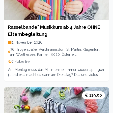
(Geschwisterkinder 50% ErmäßigungOrt: Klagenfurt a. Ws.,
Eltern-Kind-Zentrum, Troyerstraße 36Anmeldung: www-
ekiz-klagenfurt.at
Rasselbande" Musikkurs ab 4 Jahre OHNE
Elternbegleitung
2. November 2026
36, Troyerstraße, Waidmannsdorf, St. Martin, Klagenfurt
am Wörthersee, Kärnten, 9020, Österreich
7 Plätze frei
Am Montag muss das Minimonster immer wieder springen,
ja und was macht es dann am Dienstag? Das und vieles
mehr werden wir gemeinsam herausfinden beim Singen
und Mitmachen. Kurs über 3
Einheiten02.11./09.11./16.11Leitung: Corinna Guggenberger-
Holl / Pädagogin16:00 - 16:45 UhrOrt: Klagenfurt a. Ws.,
€ 119,00
Eltern-Kind-Zentrum, Troyerstraße 36Kosten: 42,-- (48,--
für Nichtmitglieder)Anmeldung: www.ekiz-klagenfurt.at