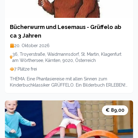
Bücherwurm und Lesemaus - Grüffelo ab
ca 3 Jahren
20. Oktober 2026
36, Troyerstraße, Waidmannsdorf, St. Martin, Klagenfurt
am Wörthersee, Kärnten, 9020, Österreich
7 Plätze frei
THEMA: Eine Phantasiereise mit allen Sinnen zum
Kinderbuchklassiker GRÜFFELO. Ein Bilderbuch ERLEBEN!
Mit singen, bewegen, gestalten, schmecken und vor allem
LESEN! Gemeinsam leisten wir einen Beitrag zur
Leseförderung und wecken Spass am Lesen für Gross und
Klein! Für Geschwisterkinder ab 18 Monaten halber Preis!
€ 89,00
Leitung: Andrea Cechak-Pötscher Preis: 17 EURO (19für
Nichtmitglieder)