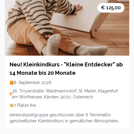
ZentrumLeitung: Carina Ehrlich1500 - 1630 UhrOrt:
Klagenfurt a. Ws., Eltern-Kind-Zentrum,Troyerstraße
€ 125,00
36Kosten: 15,-- (17-- für Nichtmitglieder)Anmeldung
erforderlich
Neu! Kleinkindkurs - "Kleine Entdecker" ab
14 Monate bis 20 Monate
8. September 2026
36, Troyerstraße, Waidmannsdorf, St. Martin, Klagenfurt
am Wörthersee, Kärnten, 9020, Österreich
7 Plätze frei
leinkindspielgruppe geschlossen über 6 TermineEin
ganzheitlicher Kleinkindkurs in gemütlicher Atmosphäre
mit Spielanregungen, viel Bewegung, Sing- und
Schaukelspielen sowie Austausch mit anderen Eltern.1