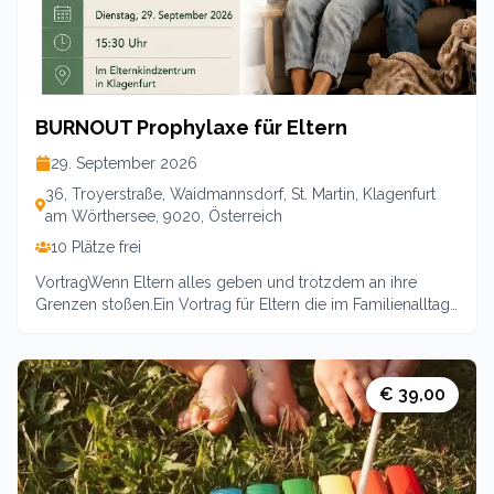
and your baby there!Upcoming LLL meetings in
English:Where: EKiZ Klagenfurt, Troyerstrasse 36, 9020
Klagenfurt Please register upfront at Kergi by SMS to
069981436405We kindly ask for a contribution of
expenses of 4 Euros. You can also support the LLL
organisation for one year with a membership fee of 25
BURNOUT Prophylaxe für Eltern
euros and visit all LLL meetings for free.
29. September 2026
36, Troyerstraße, Waidmannsdorf, St. Martin, Klagenfurt
am Wörthersee, 9020, Österreich
10 Plätze frei
VortragWenn Eltern alles geben und trotzdem an ihre
Grenzen stoßen.Ein Vortrag für Eltern die im Familienalltag
viel Tragen und sich mehr Verständnis, Entlastung und
Bewusstsein wünschen.Ein stärkender Impuls für mehr
Klarheit und ein neues Miteinander im Familienleben.Preis:
10 euro pro Familie
€ 39,00