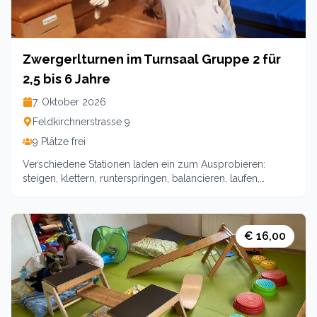
Zwergerlturnen im Turnsaal Gruppe 2 für
2,5 bis 6 Jahre
7. Oktober 2026
Feldkirchnerstrasse 9
9 Plätze frei
Verschiedene Stationen laden ein zum Ausprobieren:
steigen, klettern, runterspringen, balancieren, laufen,
schaukeln, … Wir erleben Freude am Spiel und Spaß an der
Bewegung. Beim Auf- und Abbau der Stationen wird die
Mithilfe der Eltern benötigt! 10Treffen. Leitung: Team
EkizPreiseKosten: 139(Mitglieder)/ 149
€ 16,00
(Nichtmitglieder)Familienpreis 175 (Mitglieder)und 185
(Nichtmitglieder) für Familien mit mehr Kindern🥰🥰