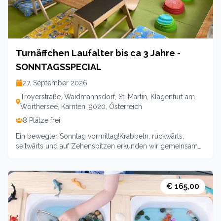
Cechak-Pötscher, Spielgruppenleiterin
Turnäffchen Laufalter bis ca 3 Jahre -
SONNTAGSSPECIAL
27. September 2026
Troyerstraße, Waidmannsdorf, St. Martin, Klagenfurt am
Wörthersee, Kärnten, 9020, Österreich
8 Plätze frei
Ein bewegter Sonntag vormittag!Krabbeln, rückwärts,
seitwärts und auf Zehenspitzen erkunden wir gemeinsam
den Turnraum. Wir erklimmen hohe Berge oder kriechen
durch tiefe Schluchten. Geeignet für die Kleinen von 1 bis 3
Jahre. Geschwister sind natürlich auch immer
willkommen.Stärkung für die Kids bei gemeinsamer Jause
€ 165,00
inklusive . Auf die Begleitperson warten Kaffee und
Kuchen.Leitung: Sina LamprechtPreis: 13€ für Mitglieder,16
€ für Nicht Mitglieder,Geschwister halber Preis