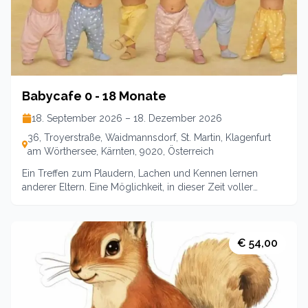
bleibt dieses Jahr eine kleine Gruppe - rasche Anmeldung
Babycafe 0 - 18 Monate
18. September 2026 – 18. Dezember 2026
36, Troyerstraße, Waidmannsdorf, St. Martin, Klagenfurt
am Wörthersee, Kärnten, 9020, Österreich
Ein Treffen zum Plaudern, Lachen und Kennen lernen
anderer Eltern. Eine Möglichkeit, in dieser Zeit voller
Veränderung Erfahrungen auszutauschen sowie neue
Kontakte zu knüpfen. Im Zentrum gibt es Platz zum
Wickeln und Stillen sowie Bewegungsräume für die kleinen
Besucher die schon die Welt entdecken möchten.Leitung:
€ 54,00
Sina LamprechtUnkostenbeitrag inklusive Snacks u Kaffee
7,- EURO pro Familie