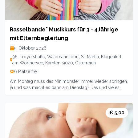
(Geschwisterkinder 50% ErmäßigungOrt: Klagenfurt a. Ws.,
Eltern-Kind-Zentrum, Troyerstraße 36
Rasselbande" Musikkurs für 3 - 4Jährige
mit Elternbegleitung
5. Oktober 2026
36, Troyerstraße, Waidmannsdorf, St. Martin, Klagenfurt
am Wörthersee, Kärnten, 9020, Österreich
6 Plätze frei
Am Montag muss das Minimonster immer wieder springen,
ja und was macht es dann am Dienstag? Das und vieles
mehr werden wir gemeinsam herausfinden beim Singen
und Mitmachen. Kurs über 3
Einheiten5.10/12.10./19.10Leitung: Corinna Guggenberger-
Holl / Pädagogin16:00 - 16:45 UhrOrt: Klagenfurt a. Ws.,
€ 5,00
Eltern-Kind-Zentrum, Troyerstraße 36Kosten: 42,-- (48,--
für Nichtmitglieder)Anmeldung: www.ekiz-klagenfurt.at