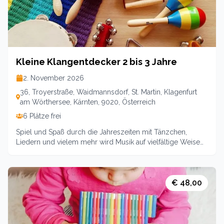
Kleine Klangentdecker 2 bis 3 Jahre
2. November 2026
36, Troyerstraße, Waidmannsdorf, St. Martin, Klagenfurt
am Wörthersee, Kärnten, 9020, Österreich
6 Plätze frei
Spiel und Spaß durch die Jahreszeiten mit Tänzchen,
Liedern und vielem mehr wird Musik auf vielfältige Weise
erlebbar gemacht. Verschiedene Instrumente
ausprobieren, den Körper als Instrument kennenlernen,
musikalische Wohlfühlmomente schaffen und so Musik
lieben lernen. Und das alles in Begleitung von Mama, Papa
€ 48,00
oder Oma/ Opa, denn zu zweit machts doppelt Spaß.Ich
freue mich auf euch. 3 TermineKurs 1: 02.11./09.11./ 16.11.
für Kinder von 2-3 Jahrenjeweils 1445-1530Kosten: 42 für
Mitglieder, 48 für Nichtmitglieder vom EKIZ Klagenfurt