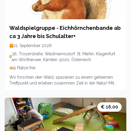
Waldspielgruppe - Eichhörnchenbande ab
ca 3 Jahre bis Schulalter+
21. September 2026
36, Troyerstraße, Waidmannsdorf, St. Martin, Klagenfurt
am Wörthersee, Kärnten, 9020, Österreich
9 Plätze frei
Wir forschen den Wald, spazieren zu einem geheimen
Treffpunkt und erleben zusammen Zeit in der Natur! Mit
Becherlupe (darf behalten werden) erforschen wirBoden
und Krabbeltiere. Für eine kleine Jause ist gesorgt,
Getränke bitte mitbringen!Jeder Termin ein eigener
Schwerpunkt! Geschwisterkinder ab 2 Jahren zahlen
€ 16,00
denhalben Preis. Jüngere Tragekinder willkommen!Termin:
4 TreffenStart 21.9.. 2026 jeweils von 15.00 - 16.30 Uhr, 4
Treffen!!!Ort: Parkplatz ENDE Dr. Primus Lessiak Weg /
Kreuzbergl / St. MartinKosten: 54 EuroLeitung: Andrea