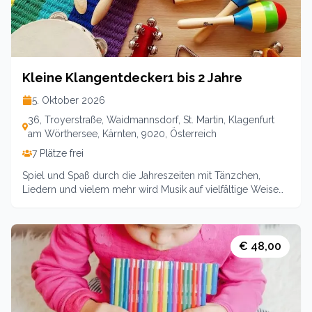
Kleine Klangentdecker1 bis 2 Jahre
5. Oktober 2026
36, Troyerstraße, Waidmannsdorf, St. Martin, Klagenfurt
am Wörthersee, Kärnten, 9020, Österreich
7 Plätze frei
Spiel und Spaß durch die Jahreszeiten mit Tänzchen,
Liedern und vielem mehr wird Musik auf vielfältige Weise
erlebbar gemacht. Verschiedene Instrumente
ausprobieren, den Körper als Instrument kennenlernen,
musikalische Wohlfühlmomente schaffen und so Musik
lieben lernen. Und das alles in Begleitung von Mama, Papa
€ 48,00
oder Oma/ Opa, denn zu zweit machts doppelt Spaß.Ich
freue mich auf euch. 3 TermineKurs 1: 5.10/12.10/19.10 für
Kinder von 1-2 Jahrenjeweils 1445-1530Kosten: 42 für
Mitglieder, 48 für Nichtmitglieder vom EKIZ Klagenfurt