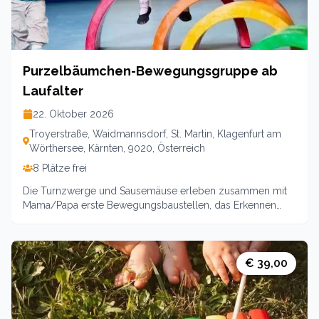
Purzelbäumchen-Bewegungsgruppe ab
Laufalter
22. Oktober 2026
Troyerstraße, Waidmannsdorf, St. Martin, Klagenfurt am
Wörthersee, Kärnten, 9020, Österreich
8 Plätze frei
Die Turnzwerge und Sausemäuse erleben zusammen mit
Mama/Papa erste Bewegungsbaustellen, das Erkennen
und Beobachten anderer Kinder unterstützt die
Entwicklung sozialer Kompetenz. So können sie stressfrei
und vor allem ohne jeden Leistungsdruck die
Entwichklungsverläufe ihres Kindes miterleben. Nach der
€ 39,00
Bewegung gibt es eine kleine Jause bei der sich unsere
Purzelbäumchenkinder stärken und die Eltern austauschen
können. Es bleibt auch genug Zeit zum freien
Spielen!Leitung: Sina Lamprecht (Pädagogin)Termin: