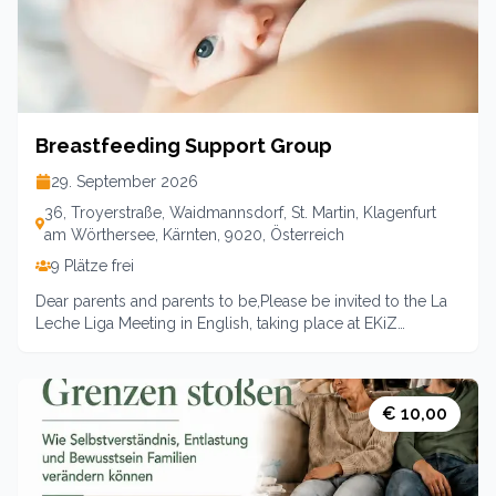
maximal 10 Familien in die Gruppe nehmen.10 Treffen über
das ganze Semester Leitung: Andrea Cechak-Pötscher 165
Euro Familienpreis (149 für Mitlgieder)Anmeldung
erforderlich
Breastfeeding Support Group
29. September 2026
36, Troyerstraße, Waidmannsdorf, St. Martin, Klagenfurt
am Wörthersee, Kärnten, 9020, Österreich
9 Plätze frei
Dear parents and parents to be,Please be invited to the La
Leche Liga Meeting in English, taking place at EKiZ
Klagenfurt, every second Tuesday from 9 am to
11am.There you can get support with:●breastfeeding, chest
feeding, feeding your child human milk●and other topics
regarding parenthood, such as baby sleep, weaning,
€ 10,00
introducing solids, etc.from mother to mother.Join,
connect, and take part in the experience of other parents
and the LLL Leaders.We are looking forward meeting you