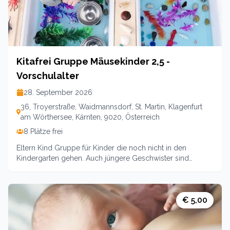
Anmeldungen auf www.ekiz-klagenfurt.at
Kitafrei Gruppe Mäusekinder 2,5 -
Vorschulalter
28. September 2026
36, Troyerstraße, Waidmannsdorf, St. Martin, Klagenfurt
am Wörthersee, Kärnten, 9020, Österreich
8 Plätze frei
Eltern Kind Gruppe für Kinder die noch nicht in den
Kindergarten gehen. Auch jüngere Geschwister sind
herzlich Willkommen. Zusammen erleben wir Ausflüge,
feiern Feste im Jahreskreis wir gestalten ein tolles kitafreies
Semester und bereiten uns spielerisch und mit viel Geduld
und Liebe auf Betreuung außerhalb der Familie vor.Durch
€ 5,00
die gleich bleibende kleine Gruppe werden erste
Freundschaften geschlossen und auch die Eltern können
sich optimal vernetzen. Bitte um rasche Anmeldung da wir