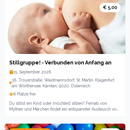
und vor allem ohne jeden Leistungsdruck die
Entwichklungsverläufe ihres Kindes miterleben. Nach der
€ 5,00
Bewegung gibt es eine kleine Jause bei der sich unsere
Purzelbäumchenkinder stärken und die Eltern austauschen
können. Es bleibt auch genug Zeit zum freien
Spielen!Leitung: Sina Lamprecht (Pädagogin)Termin:
Donnerstags 6xOrt: Klagenfurt a. Ws., Eltern-Kind-Zentrum,
Troyerstraße 36Kosten: 84,-- (89,-- für Nichtmitglieder) für
6 Treffen inklusive VerpflegungAnmeldung: hallo@ekiz-
klagenfurt
Stillgruppe! - Verbunden von Anfang an
15. September 2026
36, Troyerstraße, Waidmannsdorf, St. Martin, Klagenfurt
am Wörthersee, Kärnten, 9020, Österreich
6 Plätze frei
Du stillst ein Kind oder möchtest stillen? Fernab von
Mythen und Märchen findet ein entspannter Austausch von
Erfahrungen und Informationen statt. Unterstützt wirst du
von frisch gebackenen oder schon erfahrenen Stillmüttern
und ausgebildeten Stillberaterinnen. Dies ermöglicht einen