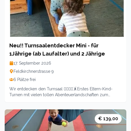
09:00 - 11:00Leitung: Carina EhrlichUnkostenbeitrag: 7€
Neu!! Turnsaalentdecker Mini - für
1Jährige (ab Laufalter) und 2 Jährige
17. September 2026
Feldkirchnerstrasse 9
6 Plätze frei
Wir entdecken den Turnsaal 🤸‍♂️🤸‍♀️🤸Erstes Eltern-Kind-
Turnen mit vielen tollen Abenteuerlandschaften zum
EntdeckenDie Freude am Tun und das Erleben vielfältigster
Körper-, Material- und Sozialerfahrungen stehen dabei im
Vordergrund. Donnerstags ab 17.9.8 x immer 1440 bis
1540Preis inklusive aller Materialen:139 Euro pro Kind
€ 139,00
inklusive 1 Begleitperson Leitung: Andrea Cechak-Pötscher
KidFitFun-TrainerinAnmeldung zwingend notwendig.Es