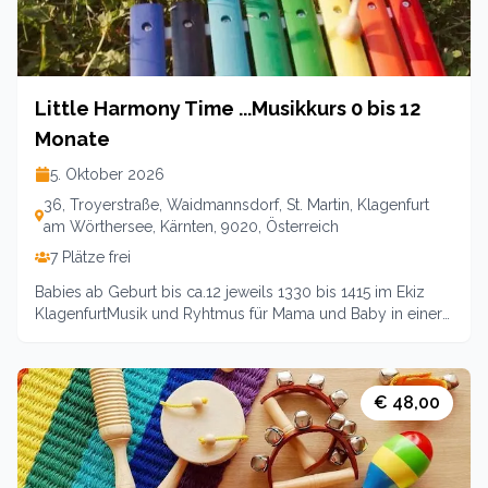
Little Harmony Time ...Musikkurs 0 bis 12
Monate
5. Oktober 2026
36, Troyerstraße, Waidmannsdorf, St. Martin, Klagenfurt
am Wörthersee, Kärnten, 9020, Österreich
7 Plätze frei
Babies ab Geburt bis ca.12 jeweils 1330 bis 1415 im Ekiz
KlagenfurtMusik und Ryhtmus für Mama und Baby in einer
gemeinsamen Stunde voller Klangmomente zu zweit.
Gerne dürfen auch Papas mitkommen. Singen, Summen,
Tanzen, und Wiegen wirken beruhigend auf das Kind und
zaubern wunderbare Herzmomente. Und keine Scheu:
€ 48,00
Jede*r kann singen:-)Kurs über 3 Einheiten
5.10./12.10./19.1035 Euro für Mitlglieder / 39 für
NichtmitgliederLeitung: Guggenberger-Holl Corinna