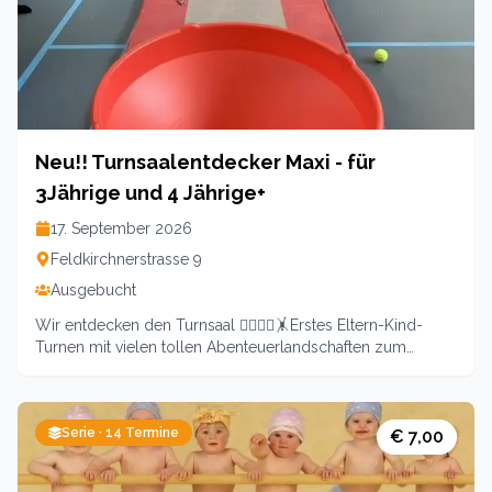
bleibt dieses Jahr eine kleine Gruppe - rasche Anmeldung
empfohlen
Neu!! Turnsaalentdecker Maxi - für
3Jährige und 4 Jährige+
17. September 2026
Feldkirchnerstrasse 9
Ausgebucht
Wir entdecken den Turnsaal 🤸‍♂️🤸‍♀️🤸Erstes Eltern-Kind-
Turnen mit vielen tollen Abenteuerlandschaften zum
EntdeckenDie Freude am Tun und das Erleben vielfältigster
Körper-, Material- und Sozialerfahrungen stehen dabei im
Vordergrund. Donnerstags ab 17.9.20268 x immer 1540 bis
Serie ·
14
Termine
1640Preis inklusive aller Materialen:139 Euro pro Kind
€ 7,00
inklusive 1 Begleitperson Leitung: Andrea Cechak-Pötscher
KidFitFun-TrainerinAnmeldung zwingend notwendig.Es