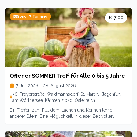
Serie ·
7
Termine
€ 7,00
Offener SOMMER Treff für Alle 0 bis 5 Jahre
17. Juli 2026 – 28. August 2026
36, Troyerstraße, Waidmannsdorf, St. Martin, Klagenfurt
am Wörthersee, Kärnten, 9020, Österreich
Ein Treffen zum Plaudern, Lachen und Kennen lernen
anderer Eltern. Eine Möglichkeit, in dieser Zeit voller
Veränderung Erfahrungen auszutauschen sowie neue
Kontakte zu knüpfen. Im Zentrum gibt es Platz zum
Wickeln und Stillen sowie Bewegungsräume für die kleinen