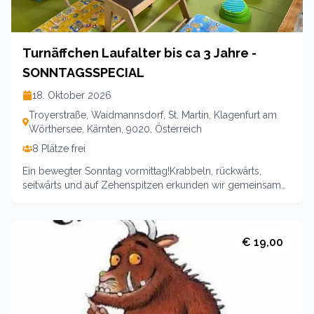
Turnäffchen Laufalter bis ca 3 Jahre -
SONNTAGSSPECIAL
18. Oktober 2026
Troyerstraße, Waidmannsdorf, St. Martin, Klagenfurt am
Wörthersee, Kärnten, 9020, Österreich
8 Plätze frei
Ein bewegter Sonntag vormittag!Krabbeln, rückwärts,
seitwärts und auf Zehenspitzen erkunden wir gemeinsam
den Turnraum. Wir erklimmen hohe Berge oder kriechen
durch tiefe Schluchten. Geeignet für die Kleinen von 1 bis 3
Jahre. Geschwister sind natürlich auch immer
willkommen.Stärkung für die Kids bei gemeinsamer Jause
€ 19,00
inklusive . Auf die Begleitperson warten Kaffee und
Kuchen.Leitung: Sina LamprechtPreis: 13€ für Mitglieder,16
€ für Nicht Mitglieder,Geschwister halber Preis
Anmeldungen auf www.ekiz-klagenfurt.at