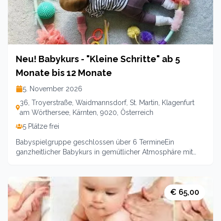
Neu! Babykurs - "Kleine Schritte" ab 5
Monate bis 12 Monate
5. November 2026
36, Troyerstraße, Waidmannsdorf, St. Martin, Klagenfurt
am Wörthersee, Kärnten, 9020, Österreich
5 Plätze frei
Babyspielgruppe geschlossen über 6 TermineEin
ganzheitlicher Babykurs in gemütlicher Atmosphäre mit
Spielanregungen, Babymassage, Sing- und
Schaukelspielen sowie Austausch mit anderen Eltern. Es ist
„mehr als nur ein Babykurs", denn hier stehen die Eltern mit
Fokus. Das Leben mit einem Baby bringt den oftmals den
€ 65,00
Alltag durcheinander. Wir sprechen über die
Herausforderungen und lernen gemeinsam neue Ansätze
kennen.Viel abwechslungsreiches Spiel- und