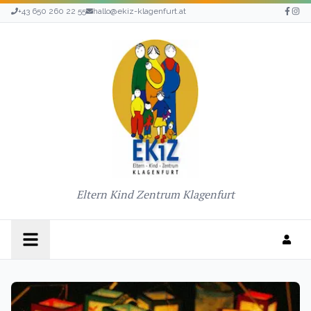
+43 650 260 22 55
hallo@ekiz-klagenfurt.at
Eltern Kind Zentrum Klagenfurt