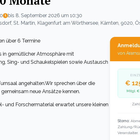
20 Monate
00
bis
8. September 2026 um 10:30
dorf, St. Martin, Klagenfurt am Wörthersee, Kärnten, 9020, Ö
en über 6 Termine
Anmeld
von
Arams
rs in gemütlicher Atmosphäre mit
ng, Sing- und Schaukelspielen sowie Austausch
EINZ
€ 12
m Turnsaal angehalten.Wir sprechen über die
n gemeinsam neue Ansätze kennen.
Mitgl.
€ 
l- und Forschermaterial erwartet unsere kleinen
Zahl
Storno:
Abmel
Zahlung/Rüc
Veranstalter.