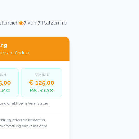
sterreich
7 von 7 Plätzen frei
ung
amsam Andrea
ELN
FAMILIE
5,00
€ 125,00
119,00
Mitgl.
€ 119,00
ung direkt beim Veranstalter
dung jederzeit kostenfrei.
kerstattung direkt mit dem