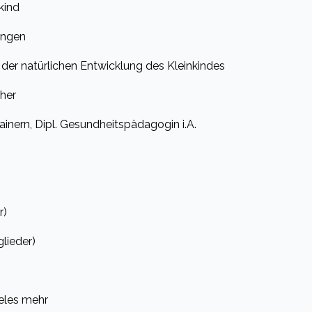
kind
ungen
der natürlichen Entwicklung des Kleinkindes
her
rainern, Dipl. Gesundheitspädagogin i.A.
r)
glieder)
eles mehr