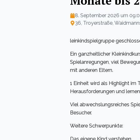
Monate bis 
8. September 2026 um 09:
36, Troyerstraße, Waidmanns
leinkindspielgruppe geschloss
Ein ganzheitlicher Kleinkindku
Spielanregungen, viel Bewegu
mit anderen Eltern.
1 Einheit wird als Highlight i
Herausforderungen und lerne
Viel abwechslungsreiches Spie
Besucher.
Weitere Schwerpunkte:
Das eigene Kind verstehen