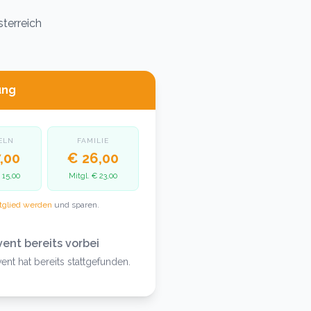
sterreich
ung
ELN
FAMILIE
,00
€ 26,00
 15,00
Mitgl.
€ 23,00
tglied werden
und sparen.
vent bereits vorbei
ent hat bereits stattgefunden.