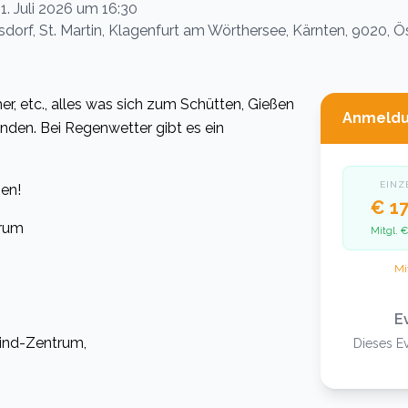
1. Juli 2026 um 16:30
dorf, St. Martin, Klagenfurt am Wörthersee, Kärnten, 9020, Ö
er, etc., alles was sich zum Schütten, Gießen
Anmeld
handen. Bei Regenwetter gibt es ein
EINZ
en!
€ 17
trum
Mitgl.
€
Mi
E
-Kind-Zentrum,
Dieses Ev